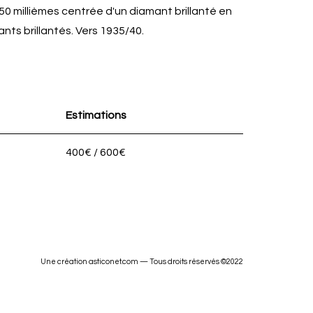
850 millièmes centrée d'un diamant brillanté en
nts brillantés. Vers 1935/40.
Estimations
400€ / 600€
Une création asticonet.com — Tous droits réservés ©2022